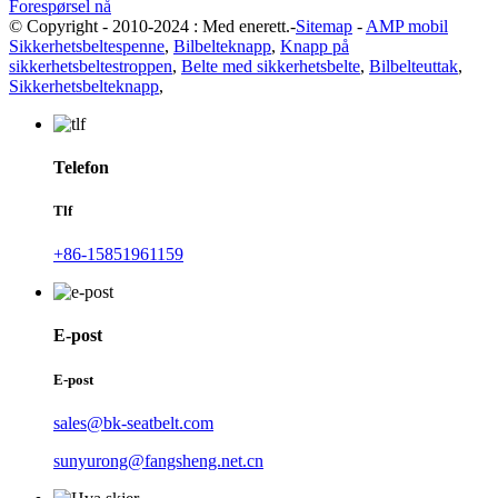
Forespørsel nå
© Copyright - 2010-2024 : Med enerett.-
Sitemap
-
AMP mobil
Sikkerhetsbeltespenne
,
Bilbelteknapp
,
Knapp på
sikkerhetsbeltestroppen
,
Belte med sikkerhetsbelte
,
Bilbelteuttak
,
Sikkerhetsbelteknapp
,
Telefon
Tlf
+86-15851961159
E-post
E-post
sales@bk-seatbelt.com
sunyurong@fangsheng.net.cn