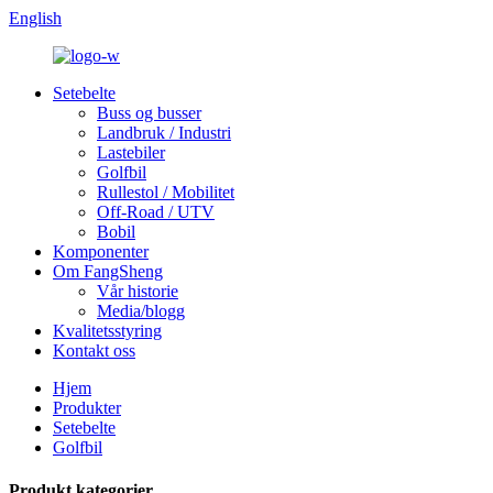
English
Setebelte
Buss og busser
Landbruk / Industri
Lastebiler
Golfbil
Rullestol / Mobilitet
Off-Road / UTV
Bobil
Komponenter
Om FangSheng
Vår historie
Media/blogg
Kvalitetsstyring
Kontakt oss
Hjem
Produkter
Setebelte
Golfbil
Produkt kategorier