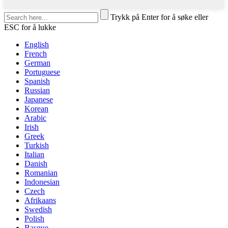
Trykk på Enter for å søke eller
ESC for å lukke
English
French
German
Portuguese
Spanish
Russian
Japanese
Korean
Arabic
Irish
Greek
Turkish
Italian
Danish
Romanian
Indonesian
Czech
Afrikaans
Swedish
Polish
Basque