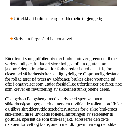
★
Uttrekkbart hoftebelte og skulderbelte tilgjengelig.
★
Skriv inn fargebånd i alternativet.
Etter hvert som golfbiler utvider bruken utover greenene til mer
varierte miljøer, inkludert store boligsamfunn og utendørs
jaktområder, blir behovet for forbedrede sikkerhetstiltak, for
eksempel sikkerhetsbelter, stadig tydeligere.Opprinnelig designet
for rolige turer på tvers av golfbaner, brukes disse vognene nå
ofte i omgivelser som utgjør forskjellige utfordringer og farer, noe
som krever en revurdering av sikkerhetsfunksjonene deres.
Changzhou Fangsheng, med sin dype ekspertise innen
sikkerhetsløsninger, anerkjenner den utviklende rollen til golfbiler
og tilbyr skreddersydde setebeltesystemer for å sikre brukernes
sikkerhet i disse utvidede rollene.Innføringen av setebelter til
golfbiler, spesielt de som brukes i jakt, adresserer den økte
risikoen for velt og kollisjoner i ulendt, ujevnt terreng der slike