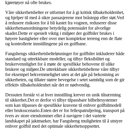
kjøretøyer nå ofte brukes.
Våre sikkerhetsbelter er utformet for å gi kritisk tilbakeholdenhet,
og hjelper til med å sikre passasjerene mot bråstopp eller støt.Ved
å redusere risikoen for å bli kastet fra vognen, reduserer disse
sikkerhetsanordningene betydelig potensialet for alvorlige
skader.Dette er spesielt viktig i miljøer der golfbiler brukes i
høyere hastigheter eller over mer komplekse terreng enn de flate
og kontrollerte innstillingene på en golfbane.
Fangshengs sikkerhetsbelteløsninger for golfbiler inkluderer både
standard og uttrekkbare modeller, og tilbyr fleksibilitet og
brukervennlighet for å møte de spesifikke behovene til ulike
brukere og miljøer.De uttrekkbare sikkerhetsbeltene våre tilbyr
for eksempel bekvemmelighet uten at det går på bekostning av
sikkerheten, og tillater større bevegelse i setet samtidig som de gir
effektiv tilbakeholdenhet når det er nødvendig.
Dessuten forstår vi at hver innstilling krever en unik tilnærming
til sikkerhet.Det er derfor vi tilbyr tilpassbare bilbeltesystemer
som kan tilpasses de spesifikke kravene til enhver golfbilmodell
eller bruksscenario.Enten det er for fellespatruljering, transport på
tvers av store eiendommer eller å navigere i det varierte
landskapet på jaktmarker, har Fangsheng muligheten til å utstyre
enhver golfbil med det optimale sikkerhetsoppsettet.