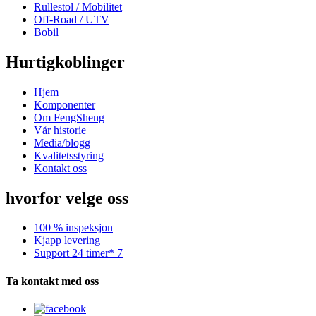
Rullestol / Mobilitet
Off-Road / UTV
Bobil
Hurtigkoblinger
Hjem
Komponenter
Om FengSheng
Vår historie
Media/blogg
Kvalitetsstyring
Kontakt oss
hvorfor velge oss
100 % inspeksjon
Kjapp levering
Support 24 timer* 7
Ta kontakt med oss