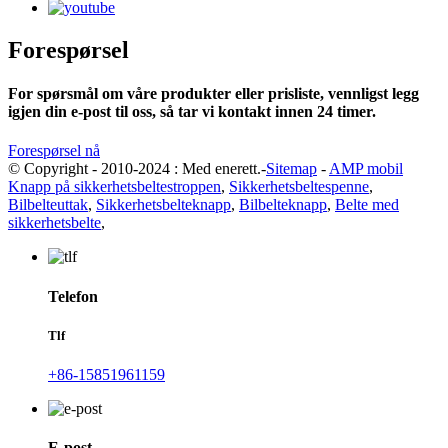
Forespørsel
For spørsmål om våre produkter eller prisliste, vennligst legg
igjen din e-post til oss, så tar vi kontakt innen 24 timer.
Forespørsel nå
© Copyright - 2010-2024 : Med enerett.-
Sitemap
-
AMP mobil
Knapp på sikkerhetsbeltestroppen
,
Sikkerhetsbeltespenne
,
Bilbelteuttak
,
Sikkerhetsbelteknapp
,
Bilbelteknapp
,
Belte med
sikkerhetsbelte
,
Telefon
Tlf
+86-15851961159
E-post