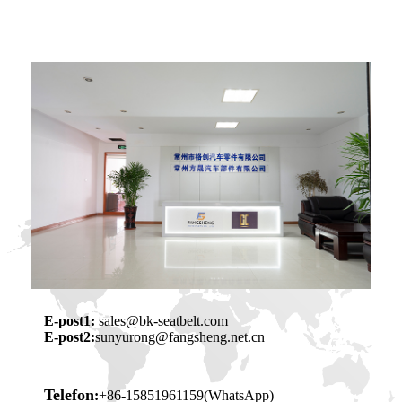
E-post1:
sales@bk-seatbelt.com
E-post2:
sunyurong@fangsheng.net.cn
Telefon
:
+86-15851961159(WhatsApp)