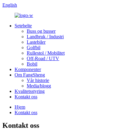
English
Setebelte
Buss og busser
Landbruk / Industri
Lastebiler
Golfbil
Rullestol / Mobilitet
Off-Road / UTV
Bobil
Komponenter
Om FangSheng
Vår historie
Media/blogg
Kvalitetsstyring
Kontakt oss
Hjem
Kontakt oss
Kontakt oss